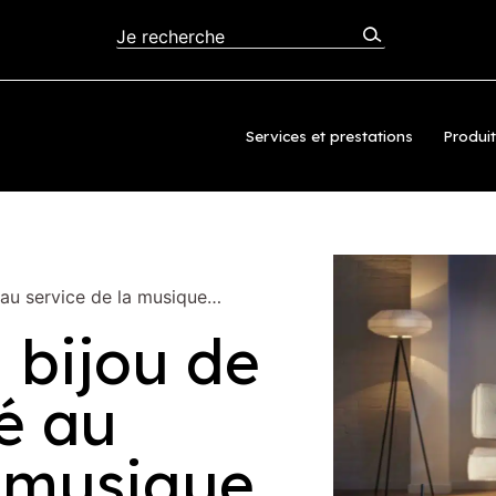
Services et prestations
Produi
té au service de la musique…
un bijou de
é au
a musique…