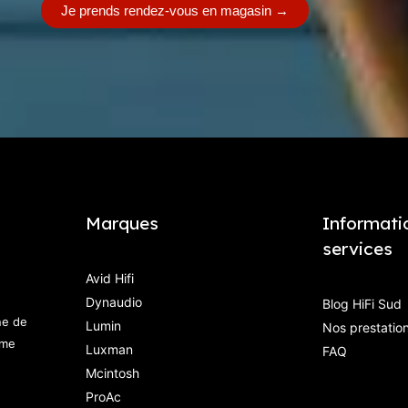
Je prends rendez-vous en magasin
→
Marques
Informati
services
Avid Hifi
Dynaudio
Blog HiFi Sud
ne de
Lumin
Nos prestatio
mme
Luxman
FAQ
Mcintosh
ProAc