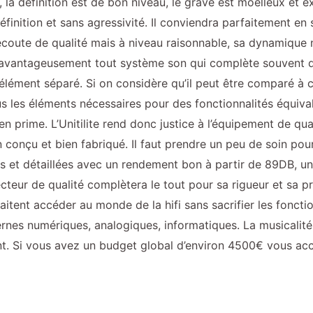
, la définition est de bon niveau, le grave est moelleux et 
définition et sans agressivité. Il conviendra parfaitement e
 écoute de qualité mais à niveau raisonnable, sa dynamiq
a avantageusement tout système son qui complète souvent d
n élément séparé. Si on considère qu’il peut être comparé à
ous les éléments nécessaires pour des fonctionnalités équiva
prime. L’Unitilite rend donc justice à l’équipement de quali
bien conçu et bien fabriqué. Il faut prendre un peu de soin pou
s et détaillées avec un rendement bon à partir de 89DB, un
cteur de qualité complètera le tout pour sa rigueur et sa pré
aitent accéder au monde de la hifi sans sacrifier les foncti
rnes numériques, analogiques, informatiques. La musicalité 
ent. Si vous avez un budget global d’environ 4500€ vous a