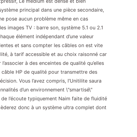
expressif, Le médium est dense et bien
n système principal dans une pièce secondaire,
ue ne pose aucun problème même en cas
es images TV : barre son, système 5.1 ou 2.1
 chaque élément indépendant d’une valeur
lentes et sans compter les câbles on est vite
té, à tarif accessible et au choix raisonné car
r l’associer à des enceintes de qualité qu’elles
 câble HP de qualité pour transmettre des
cision. Vous l’avez compris, l’Unitilite saura
onnalités d’un environnement \"smartisé\"
de l’écoute typiquement Naim faite de fluidité
ccèderez donc à un système ultra complet dont