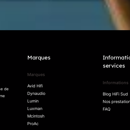
Marques
Informati
services
Marques
Informations 
Avid Hifi
ne de
Dynaudio
Blog HiFi Sud
mme
Lumin
Nos prestatio
Luxman
FAQ
Mcintosh
ProAc