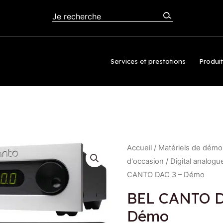
AC 3 – Démo
Services et prestations
Produi
Accueil
/
Matériels de démon
d'occasion
/
Digital analogu
CANTO DAC 3 – Démo
BEL CANTO D
Démo