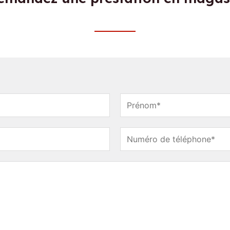
N
o
m
N
o
m