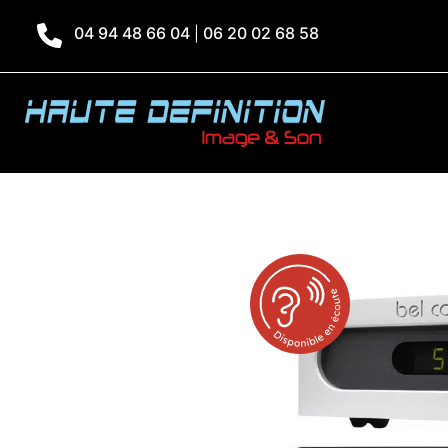
04 94 48 66 04
06 20 02 68 58
|
Accueil
»
Produits
»
BEL CANTO D