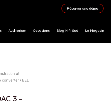
Réserver une démo
ts
Auditorium
Occasions
Blog Hifi-Sud
Le Magasin
stration et
e converter
/ BEL
AC 3 –