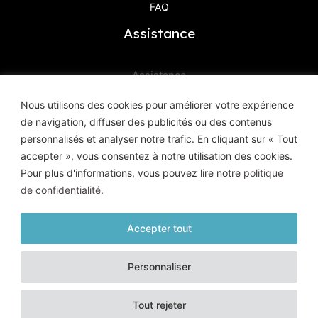
FAQ
Assistance
Assistance
Contactez-Nous
Nous utilisons des cookies pour améliorer votre expérience
de navigation, diffuser des publicités ou des contenus
Haute Définition Image & Son
personnalisés et analyser notre trafic. En cliquant sur « Tout
8, Avenue Geoffroy Saint-Hilaire
accepter », vous consentez à notre utilisation des cookies.
83400 Hyères
Pour plus d'informations, vous pouvez lire notre
politique
de confidentialité
.
Accepter tout
© HD Image et Son - 2026 |
Mentions légales
|
Politique de
Personnaliser
confidentialité
| Tous droits réservés
Un site conçu et réalisé par l'
Agence Kaiman
Tout rejeter