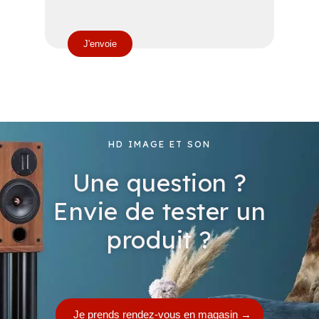
t
i
q
J'envoie
u
e
c
o
n
HD IMAGE ET SON
f
i
Une question ?
d
e
Envie de tester un
n
produit ?
t
i
a
l
i
Je prends rendez-vous en magasin
→
t