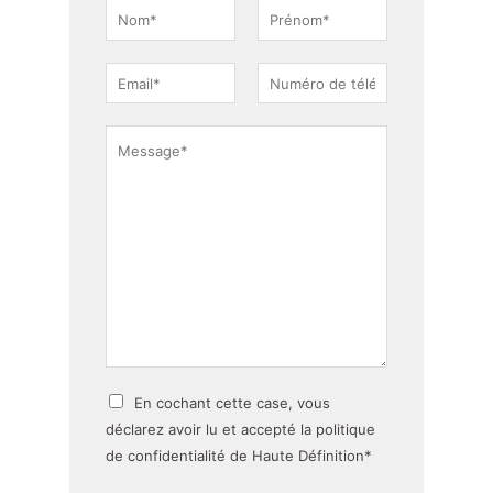
N
o
P
N
m
r
o
C
*
é
m
o
P
N
n
n
r
o
M
o
t
é
m
m
e
a
n
s
o
c
s
m
t
a
*
g
e
*
p
En cochant cette case, vous
o
déclarez avoir lu et accepté la politique
l
de confidentialité de Haute Définition*
i