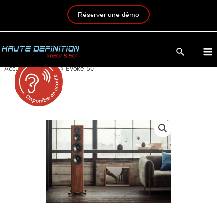
Réserver une démo
Accueil
»
Produits
»
Evoke 50