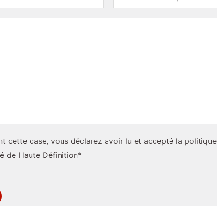
m
N
o
m
t cette case, vous déclarez avoir lu et accepté la politique
té de Haute Définition*