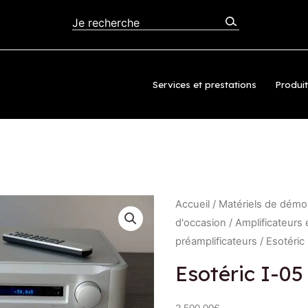
– Occasion
Services et prestations
Produi
Accueil
/
Matériels de démon
d'occasion
/
Amplificateurs 
préamplificateurs
/ Esotéric
Esotéric I-05