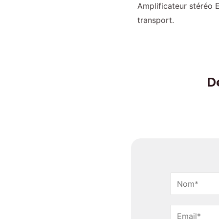
Amplificateur stéréo E
transport.
D
N
o
P
m
C
r