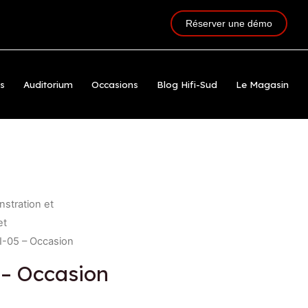
Réserver une démo
ts
Auditorium
Occasions
Blog Hifi-Sud
Le Magasin
stration et
et
 I-05 – Occasion
 – Occasion