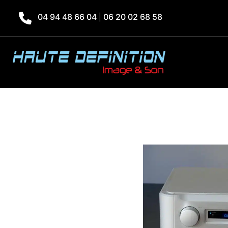
04 94 48 66 04
06 20 02 68 58
|
Accueil
»
Produits
»
Esotéric I-05 