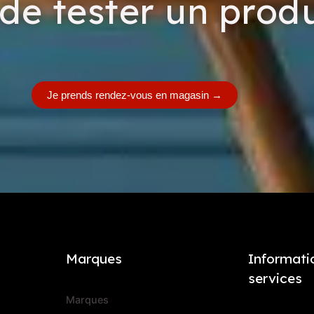
de tester un produ
Je prends rendez-vous en magasin
→
Marques
Informati
services
Marques