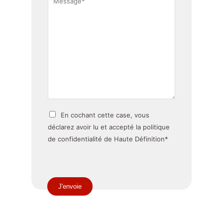
t
é
m
m
e
a
n
s
o
c
s
m
t
a
*
g
e
*
p
En cochant cette case, vous
o
déclarez avoir lu et accepté la politique
l
de confidentialité de Haute Définition*
i
t
i
q
J'envoie
u
e
c