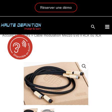
Réserver une démo
Accueil
»
Produits
»
Câble modulation Mezzo Evo II RCA ou XLR