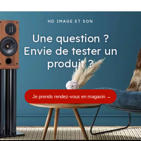
o
n
HD IMAGE ET SON
f
i
Une question ?
d
e
Envie de tester un
n
produit ?
t
i
a
l
i
Je prends rendez-vous en magasin
→
t
é
*