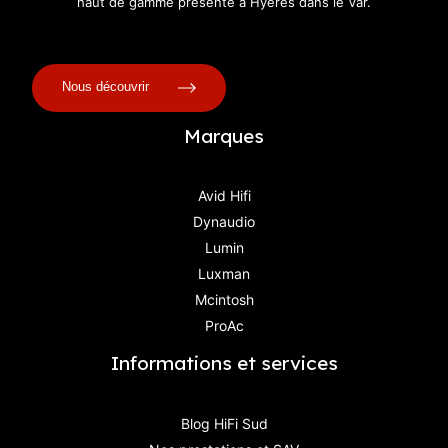
haut de gamme présente à Hyères dans le Var.
Nous découvrir
Marques
Avid Hifi
Dynaudio
Lumin
Luxman
Mcintosh
ProAc
Informations et services
Blog HiFi Sud