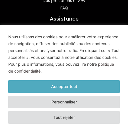
Nos prestations et SAV
FAQ
Assistance
Contactez-Nous
Nous utilisons des cookies pour améliorer votre expérience
de navigation, diffuser des publicités ou des contenus
Haute Définition Image & Son
personnalisés et analyser notre trafic. En cliquant sur « Tout
8, Avenue Geoffroy Saint-Hilaire
accepter », vous consentez à notre utilisation des cookies.
83400 Hyères
Pour plus d'informations, vous pouvez lire notre
politique
de confidentialité
.
Accepter tout
© HD Image et Son - 2026 |
Mentions légales
|
Politique de
Personnaliser
confidentialité
| Tous droits réservés
Un site conçu et réalisé par l'
Agence Kaiman
Tout rejeter