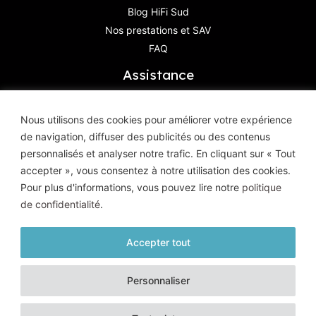
Blog HiFi Sud
Nos prestations et SAV
FAQ
Assistance
Contactez-Nous
Nous utilisons des cookies pour améliorer votre expérience
de navigation, diffuser des publicités ou des contenus
Haute Définition Image & Son
personnalisés et analyser notre trafic. En cliquant sur « Tout
8, Avenue Geoffroy Saint-Hilaire
accepter », vous consentez à notre utilisation des cookies.
83400 Hyères
Pour plus d'informations, vous pouvez lire notre
politique
de confidentialité
.
Accepter tout
© HD Image et Son - 2026 |
Mentions légales
|
Politique de
Personnaliser
confidentialité
| Tous droits réservés
Un site conçu et réalisé par l'
Agence Kaiman