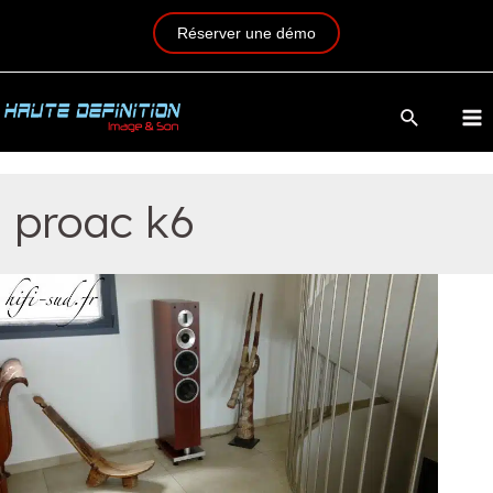
Réserver une démo
proac k6