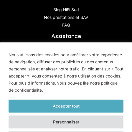
Blog HiFi Sud
Nos prestations et SAV
FAQ
Assistance
Contactez-Nous
Nous utilisons des cookies pour améliorer votre expérience
de navigation, diffuser des publicités ou des contenus
Haute Définition Image & Son
personnalisés et analyser notre trafic. En cliquant sur « Tout
8, Avenue Geoffroy Saint-Hilaire
accepter », vous consentez à notre utilisation des cookies.
83400 Hyères
Pour plus d'informations, vous pouvez lire notre
politique
de confidentialité
.
Accepter tout
© HD Image et Son - 2026 |
Mentions légales
|
Politique de
Personnaliser
confidentialité
| Tous droits réservés