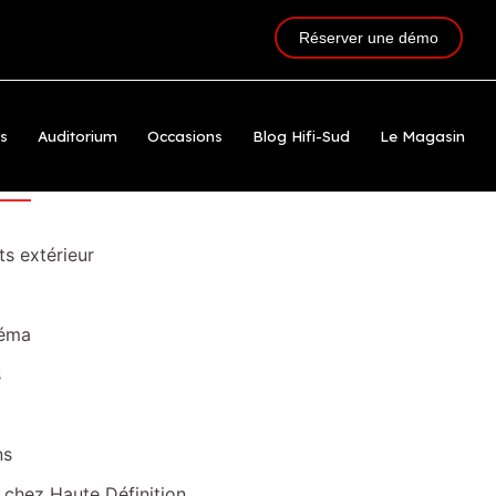
he
Réserver une démo
ts
Auditorium
Occasions
Blog Hifi-Sud
Le Magasin
ies
s extérieur
éma
s
ns
i chez Haute Définition