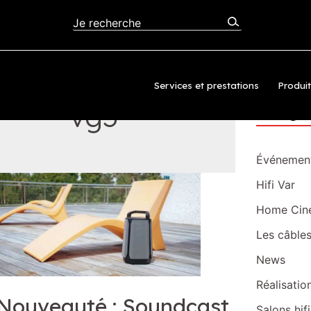
Recherc
Services et prestations
Produi
vg5
Catégor
Événement
Hifi Var
Home Cin
Les câble
News
Réalisatio
Nouveauté : Soundcast
Salons hif