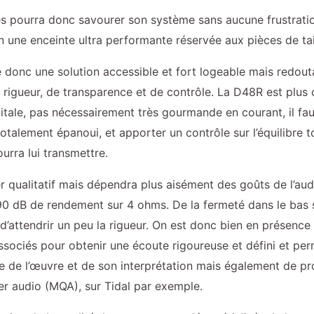
s pourra donc savourer son système sans aucune frustration
in une enceinte ultra performante réservée aux pièces de ta
 donc une solution accessible et fort logeable mais redou
e rigueur, de transparence et de contrôle. La D48R est plus 
ale, pas nécessairement très gourmande en courant, il faudr
otalement épanoui, et apporter un contrôle sur l’équilibre to
urra lui transmettre.
er qualitatif mais dépendra plus aisément des goûts de l’aud
0 dB de rendement sur 4 ohms. De la fermeté dans le bas s
d’attendrir un peu la rigueur. On est donc bien en présence 
sociés pour obtenir une écoute rigoureuse et défini et perme
sse de l’œuvre et de son interprétation mais également de pr
er audio (MQA), sur Tidal par exemple.