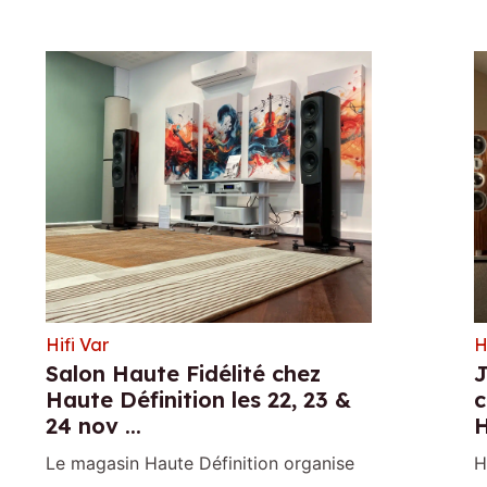
Hifi Var
H
Salon Haute Fidélité chez
J
Haute Définition les 22, 23 &
c
24 nov ...
H
Le magasin Haute Définition organise
H