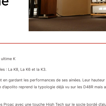
me
 ultime K
s : La K8, La K6 et la K3.
 en gardant les performances de ses ainées. Leur hauteur
d’apolito reprend la typologie déjà vu sur les D48R mais au
es Proac avec une touche High Tech sur le socle bordé d’al