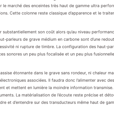
 le marché des enceintes très haut de gamme ultra perfor
tions. Cette colonne reste classique d’apparence et le traite
r substantiellement son coût alors qu’au niveau performanc
s haut-parleurs de grave médium en carbone sont d’une redou
essivité ni rupture de timbre. La configuration des haut-par
s sonores un peu plus focalisée et un peu plus fusionnelle
assise étonnante dans le grave sans rondeur, ni chaleur mais
s électroniques associées. Il faudra donc l’alimenter avec d
ent et mettent en lumière la moindre information transmise. 
ruments. La matérialisation de l’écoute reste précise et dét
endre et d’entendre sur des transducteurs même haut de ga