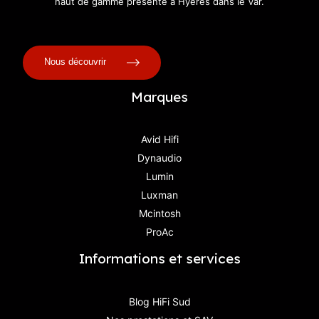
haut de gamme présente à Hyères dans le Var.
Nous découvrir
Marques
Avid Hifi
Dynaudio
Lumin
Luxman
Mcintosh
ProAc
Informations et services
Blog HiFi Sud