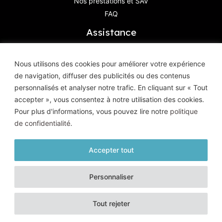
Nos prestations et SAV
FAQ
Assistance
Contactez-Nous
Nous utilisons des cookies pour améliorer votre expérience
de navigation, diffuser des publicités ou des contenus
Haute Définition Image & Son
personnalisés et analyser notre trafic. En cliquant sur « Tout
8, Avenue Geoffroy Saint-Hilaire
accepter », vous consentez à notre utilisation des cookies.
83400 Hyères
Pour plus d'informations, vous pouvez lire notre
politique
de confidentialité
.
Accepter tout
© HD Image et Son - 2026 |
Mentions légales
|
Politique de
Personnaliser
confidentialité
| Tous droits réservés
Un site conçu et réalisé par l'
Agence Kaiman
Tout rejeter