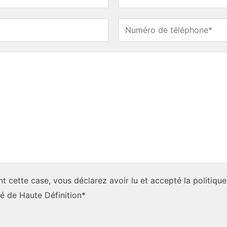
N
o
m
N
o
m
t cette case, vous déclarez avoir lu et accepté la politique
té de Haute Définition*