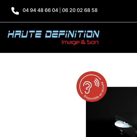
04 94 48 66 04
06 20 02 68 58
|
Accueil
»
Produits
»
Uniti Core