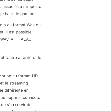
re associés à n’importe
age haut de gamme.
audio au format Wav ou
et. Il est possible
, WAV, AIFF, ALAC,
t l’autre à l’arrière de
n option au format HD
 et le streaming
ue différente en
r ou appareil connecté
de s’en servir de