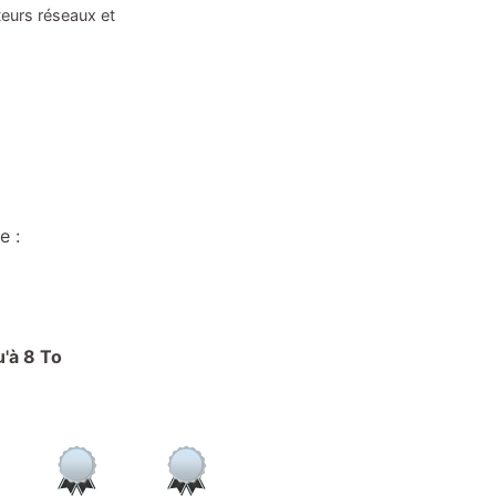
teurs réseaux et
e :
u'à 8 To