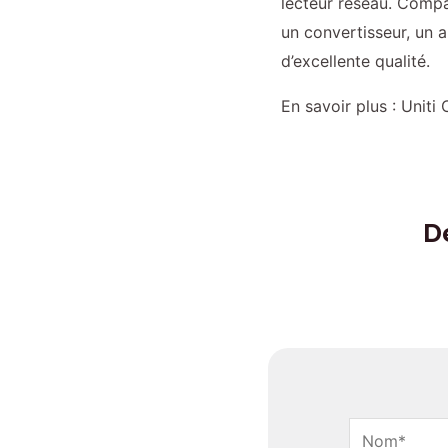
lecteur réseau. Compac
un convertisseur, un a
d’excellente qualité.
En savoir plus :
Uniti 
D
N