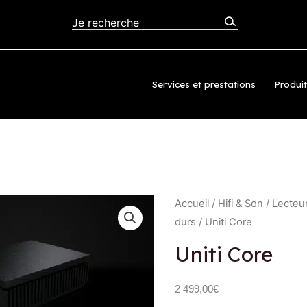
Services et prestations
Produi
Accueil
/
Hifi & Son
/
Lecteu
durs
/ Uniti Core
Uniti Core
2 499,00
€