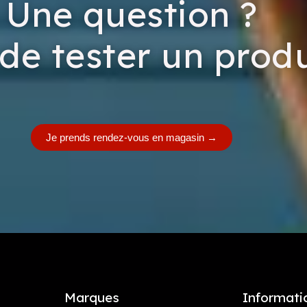
Une question ?
de tester un produ
Je prends rendez-vous en magasin
→
Marques
Informati