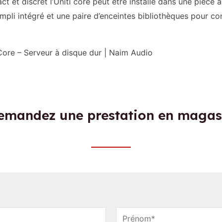
t et discret l’Uniti core peut être installé dans une pièce à
mpli intégré et une paire d’enceintes bibliothèques pour co
Core – Serveur à disque dur | Naim Audio
emandez une prestation en magas