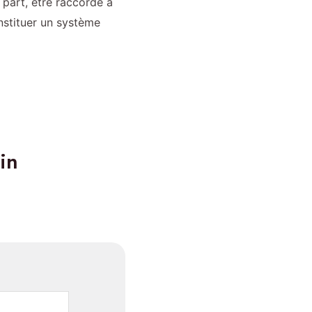
 part, être raccordé à
nstituer un système
in