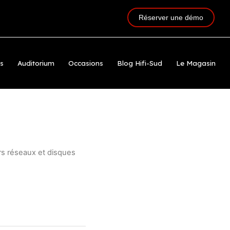
Réserver une démo
ts
Auditorium
Occasions
Blog Hifi-Sud
Le Magasin
rs réseaux et disques