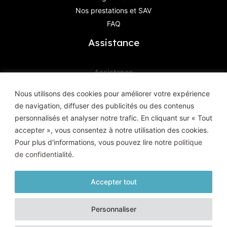
Nos prestations et SAV
FAQ
Assistance
Assistance
Contactez-Nous
Nous utilisons des cookies pour améliorer votre expérience
de navigation, diffuser des publicités ou des contenus
Haute Définition Image & Son
personnalisés et analyser notre trafic. En cliquant sur « Tout
8, Avenue Geoffroy Saint-Hilaire
accepter », vous consentez à notre utilisation des cookies.
83400 Hyères
Pour plus d'informations, vous pouvez lire notre
politique
de confidentialité
.
Accepter tout
© HD Image et Son - 2026 |
Mentions légales
|
Politique de
Personnaliser
confidentialité
| Tous droits réservés