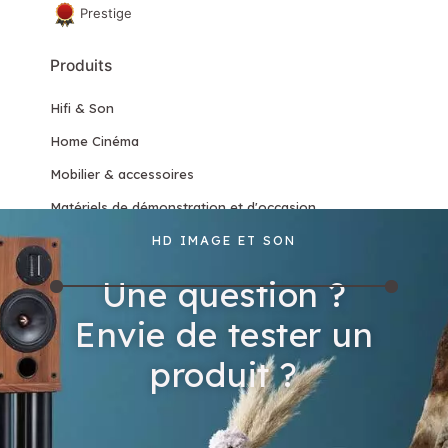
Prestige
Produits
Hifi & Son
Home Cinéma
Mobilier & accessoires
Matériels de démonstration et d'occasion
HD IMAGE ET SON
Filtrer par tarif
Une question ?
Prix :
1 400€
—
3 290€
Filtrer
Envie de tester un
produit ?