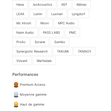
Hana
IsoAcoustics
KEF
Kélinac
LEAK
Lumin
Luxman
Lyngdorf
Mc Intosh
Moon
MPC Audio
Naim Audio
PASS LABS
PMC
ProAc
Sorane
Sumiko
Synergistic Research
TAKUMI
TANNOY
Vincent
Warfedale
Performances
Premium Access
Moyenne gamme
Haut de gamme