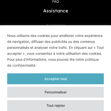
FAQ
Assistance
Assistance
Contactez-Nous
Nous utilisons des cookies pour améliorer votre expérience
de navigation, diffuser des publicités ou des contenus
Haute Définition Image & Son
personnalisés et analyser notre trafic. En cliquant sur « Tout
8, Avenue Geoffroy Saint-Hilaire
accepter », vous consentez à notre utilisation des cookies.
83400 Hyères
Pour plus d'informations, vous pouvez lire notre
politique
de confidentialité
.
Accepter tout
© HD Image et Son - 2026 |
Mentions légales
|
Politique de
Personnaliser
confidentialité
| Tous droits réservés
Un site conçu et réalisé par l'
Agence Kaiman
Tout rejeter