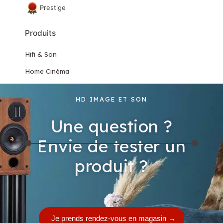
Prestige
Produits
Hifi & Son
Home Cinéma
Mobilier & accessoires
HD IMAGE ET SON
Matériels de démonstration et d'occasion
Une question ?
Filtrer par tarif
Envie de tester un
Prix :
2 900€
—
14 000€
Filtrer
produit ?
Je prends rendez-vous en magasin
→