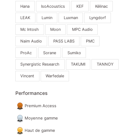
Hana
IsoAcoustics
KEF
Kélinac
LEAK
Lumin
Luxman
Lyngdorf
Mc Intosh
Moon
MPC Audio
Naim Audio
PASS LABS
PMC
ProAc
Sorane
Sumiko
Synergistic Research
TAKUMI
TANNOY
Vincent
Warfedale
Performances
Premium Access
Moyenne gamme
Haut de gamme