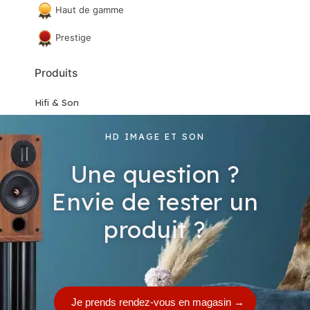
Haut de gamme
Prestige
Produits
Hifi & Son
Home Cinéma
HD IMAGE ET SON
Mobilier & accessoires
Une question ?
Matériels de démonstration et d'occasion
Envie de tester un
produit ?
Je prends rendez-vous en magasin
→