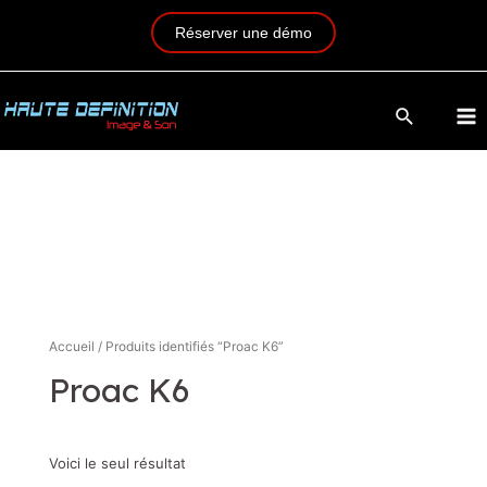
Réserver une démo
Accueil
/ Produits identifiés “Proac K6”
Proac K6
Voici le seul résultat