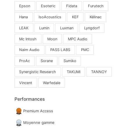
Epson
Esoteric
Fidata
Furutech
Hana
IsoAcoustics
KEF
Kélinac
LEAK
Lumin
Luxman
Lyngdorf
Mc Intosh
Moon
MPC Audio
Naim Audio
PASS LABS
PMC
ProAc
Sorane
Sumiko
Synergistic Research
TAKUMI
TANNOY
Vincent
Warfedale
Performances
Premium Access
Moyenne gamme