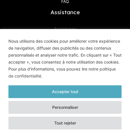
FAQ
Assistance
Assistance
Contactez-Nous
Nous utilisons des cookies pour améliorer votre expérience
de navigation, diffuser des publicités ou des contenus
Haute Définition Image & Son
personnalisés et analyser notre trafic. En cliquant sur « Tout
8, Avenue Geoffroy Saint-Hilaire
accepter », vous consentez à notre utilisation des cookies.
83400 Hyères
Pour plus d'informations, vous pouvez lire notre
politique
de confidentialité
.
Accepter tout
© HD Image et Son - 2026 |
Mentions légales
|
Politique de
Personnaliser
confidentialité
| Tous droits réservés
Un site conçu et réalisé par l'
Agence Kaiman
Tout rejeter