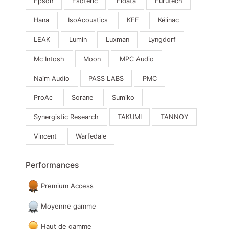
Epson
Esoteric
Fidata
Furutech
Hana
IsoAcoustics
KEF
Kélinac
LEAK
Lumin
Luxman
Lyngdorf
Mc Intosh
Moon
MPC Audio
Naim Audio
PASS LABS
PMC
ProAc
Sorane
Sumiko
Synergistic Research
TAKUMI
TANNOY
Vincent
Warfedale
Performances
Premium Access
Moyenne gamme
Haut de gamme