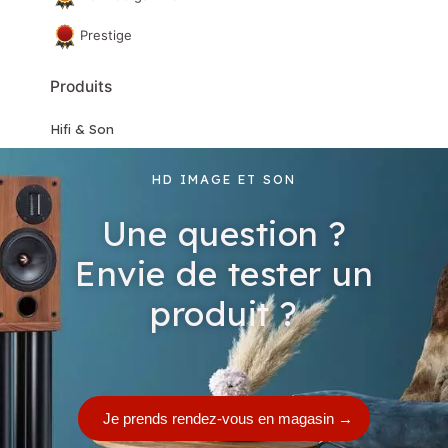
Prestige
Produits
Hifi & Son
Home Cinéma
HD IMAGE ET SON
Mobilier & accessoires
Une question ?
Matériels de démonstration et d'occasion
Envie de tester un
produit ?
Je prends rendez-vous en magasin
→